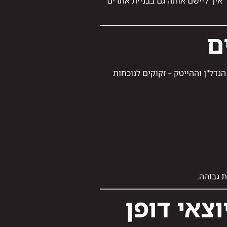
ד איך ליישם אותה גם בבניית אתרים
ם
דל"ן וההייטק – זקוקים לנוכחות
 גבוהה.
צאי דופן