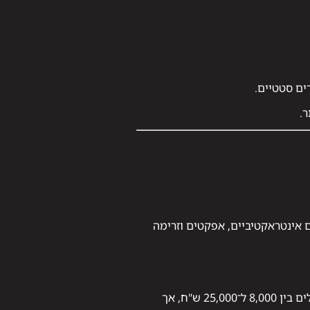
.
ם אינטראקטיביים, אפקטים וזרימה
המחיר משתנה לפי היקף הפיתוח, רמת העיצוב והפונקציות. בממוצע, אתרים מותאמים אישית עולים בין 8,000 ל־25,000 ש"ח, אך