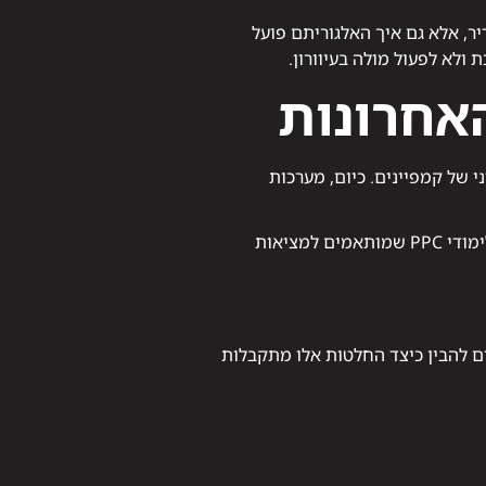
ר, אלא גם איך האלגוריתם פועל
לא לפעול מולה בעיוורון.
 של קמפיינים. כיום, מערכות
מחקרים בתחום הפרסום הדיגיטלי מצביעים על מעבר חד מניהול מבוסס כללים לניהול מבוסס נתונים. לכן לימודי PPC שמותאמים למציאות
טה אלגוריתמית: מי ראה את המודעה, מתי ובאיזה הקשר. לימודי PPC מאפשרים להבין כיצד החלטות אלו מתקבלות