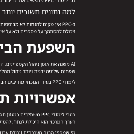
לכן לימודי PPC מדגישים את החיבור בין פרסום, תוכן ומבנה האתר. הבנה זו מאפשרת לשפר לא רק קליקים אלא גם תוצאות בפועל.
למה נתונים חשובים יותר
ב-PPC אין מקום להנחות לא מבוס
ויכולת להסתמך על מספרים ולא על אינ
השפעת הבינה 
AI משנה את אופן ניהול הקמפיינים.
שפחות שליטה ידנית ויותר ניהול תהליכ
לימודי PPC בעידן הנוכחי מחייבים הבנה של אופן פעולת הבינה המלאכותית והיכולת לעבוד איתה ולא נגדה.
אפשרויות תעס
בוגרי לימודי PPC משתלב
הערך המרכזי הוא היכולת לנתח, להסיק
מי שמפגין הבנה מערכתית ויכולת עבוד