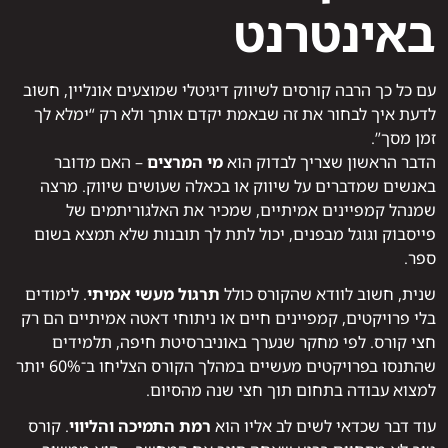
באינטרנט
עם כל כך הרבה קורסים לשיווק דיגיטלי שמוצעים אונליין, חשוב
לדעת איך לבחור את זה שבאמת יקדם אותך ולא רק “ימלא לך
זמן מסך”.
הדבר הראשון שצריך לבדוק הוא
מי המרצים
– האם מדובר
באנשים שמדברים על שיווק או בכאלה שעושים שיווק. מרצה
שמנהל קמפיינים אמיתיים, שמכיר את האלגוריתמים של
פייסבוק וגוגל מבפנים, יכול לתת לך תובנות שלא תמצא בשום
ספר.
שנית, חשוב לוודא שהקורס כולל
תרגול מעשי אמיתי
. לימודים
בלי פרויקטים, קמפיינים חיים או ניתוחי דאטה אמיתיים הם רק
חצי קורס. לפי מחקר שנערך באוניברסיטת חיפה, תלמידים
שהתנסו בפרויקטים מעשיים במהלך הקורס הצליחו ב־60% יותר
למצוא עבודה בתחום תוך חצי שנה מהסיום.
עוד דבר שכדאי לשים לב אליו הוא
רמת התמיכה והליווי
. קורס