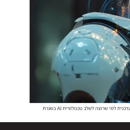
קורס AI פרקטי המלמד כיצד לרתום כלי בינה מלאכותית לשיפור תהליכי עבודה, ניתוח נתונים ויצירת תוכן חכם – הכשרה עדכנית למי שרוצה לשלב טכנולוגיית AI בשגרת